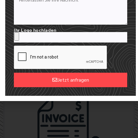
Ihr Logo hochladen
24-STUNDEN-EMPFANG IHRER MOCKUPS
WIR ERSTELLEN EIN KOSTENLOSES DIGITALES MOCKUP MIT
IHREM LOGO
Jetzt anfragen
Alternative: