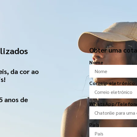
lizados
Obter uma cota
Nome
is, da cor ao
s!
Correio eletrónico
5 anos de
WhatsApp/Telefon
País