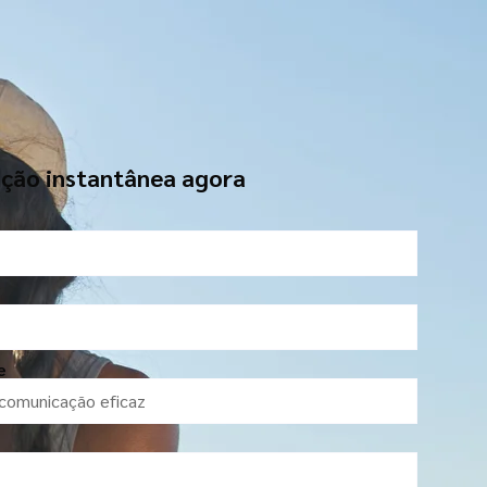
ção instantânea agora
e