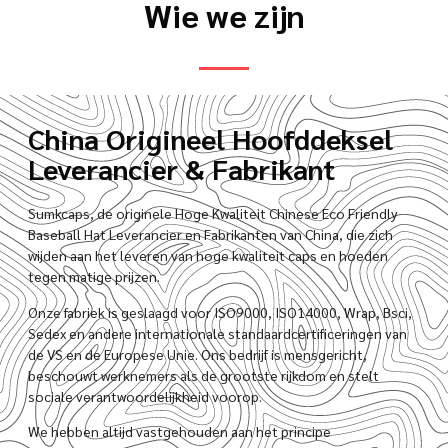
Wie we zijn
China Origineel Hoofddeksel
Leverancier & Fabrikant
Sumkcaps, de originele Hoge Kwaliteit Chinese Eco Friendly
Baseball Hat Leverancier en Fabrikanten van China, die zich
wijden aan het leveren van hoge kwaliteit caps en hoeden
tegen matige prijzen.
Onze fabriek is geslaagd voor ISO9000, ISO14000, Wrap, Bsci,
Sedex en andere internationale standaardcertificeringen van
de VS en de Europese Unie. Ons bedrijf is mensgericht,
beschouwt werknemers als de grootste rijkdom en stelt
sociale verantwoordelijkheid voorop.
We hebben altijd vastgehouden aan het principe