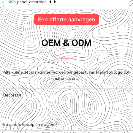
Een offerte aanvragen
OEM & ODM
Alle kleine details kunnen worden aangepast, van kleur tot logo tot
materiaal enz.
Decoratie
Bovenste knoop en oogjes