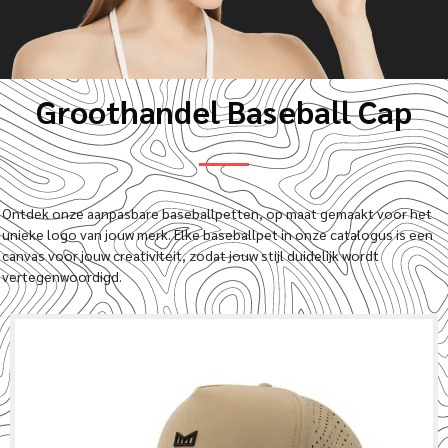
Groothandel Baseball Cap
Ontdek onze aanpasbare baseballpetten, op maat gemaakt voor het
unieke logo van jouw merk. Elke baseballpet in onze catalogus is een
canvas voor jouw creativiteit, zodat jouw stijl duidelijk wordt
vertegenwoordigd.