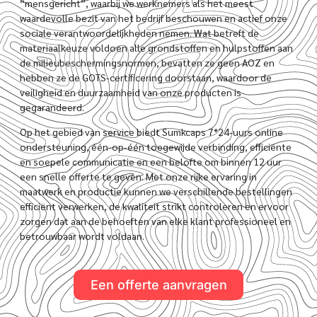
“mensgericht”, waarbij we werknemers als het meest
waardevolle bezit van het bedrijf beschouwen en actief onze
sociale verantwoordelijkheden nemen. Wat betreft de
materiaalkeuze voldoen alle grondstoffen en hulpstoffen aan
de milieubeschermingsnormen, bevatten ze geen AOZ en
hebben ze de GOTS-certificering doorstaan, waardoor de
veiligheid en duurzaamheid van onze producten is
gegarandeerd.
Op het gebied van service biedt Sumkcaps 7*24-uurs online
ondersteuning, één-op-één toegewijde verbinding, efficiënte
en soepele communicatie en een belofte om binnen 12 uur
een snelle offerte te geven. Met onze rijke ervaring in
maatwerk en productie kunnen we verschillende bestellingen
efficiënt verwerken, de kwaliteit strikt controleren en ervoor
zorgen dat aan de behoeften van elke klant professioneel en
betrouwbaar wordt voldaan.
Een offerte aanvragen