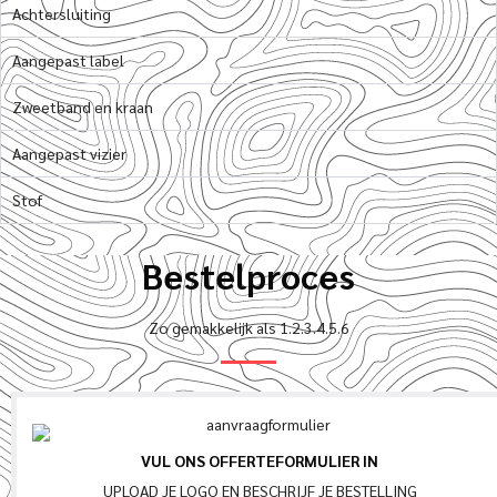
Achtersluiting
Aangepast label
Zweetband en kraan
Aangepast vizier
Stof
Bestelproces
Zo gemakkelijk als 1.2.3.4.5.6
VUL ONS OFFERTEFORMULIER IN
UPLOAD JE LOGO EN BESCHRIJF JE BESTELLING