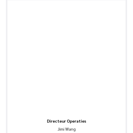
Directeur Operaties
Jimi Wang
Verkoopmanager
Vlieg Liu
Verkoopmanager
Droom Xie