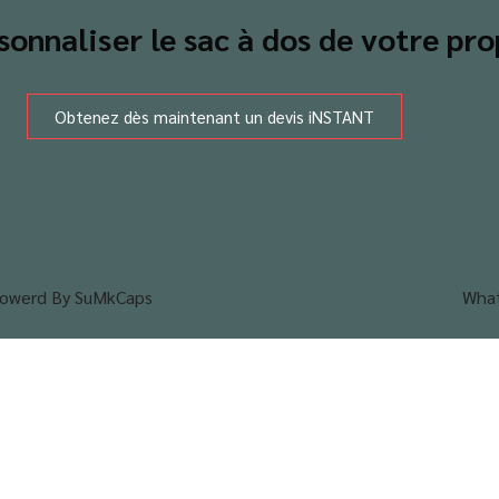
sonnaliser le sac à dos de votre pro
Obtenez dès maintenant un devis iNSTANT
owerd By SuMkCaps
Wha