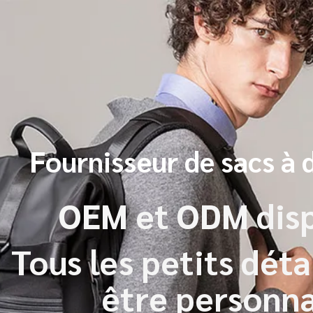
Fournisseur de sacs à 
OEM et ODM disp
Tous les petits déta
être personna