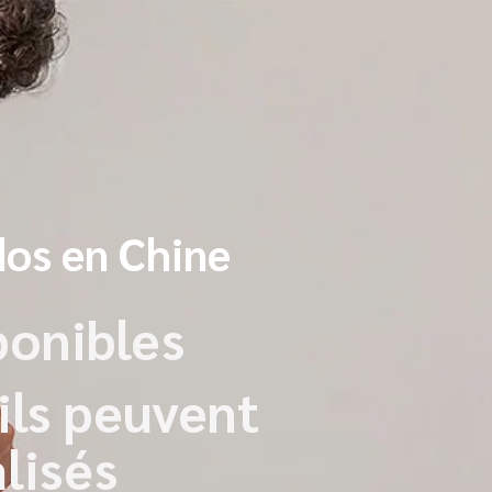
dos en Chine
onibles
ils peuvent
lisés