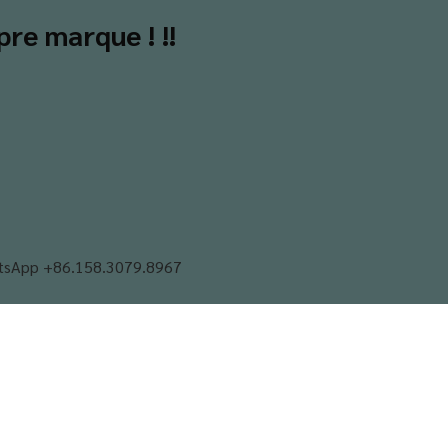
pre marque ! !!
tsApp +86.158.3079.8967