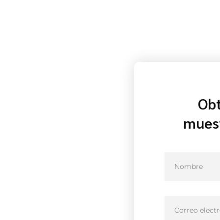
Ob
muest
nte de