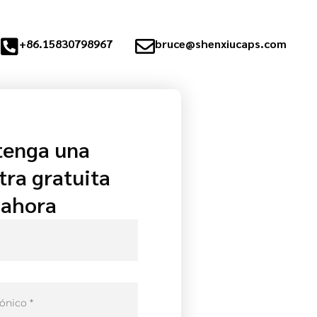
+86.15830798967
bruce@shenxiucaps.com
tenga una
ra gratuita
ahora